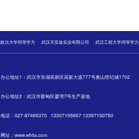
经政法大学同等学力
武汉天安途实业有限公司
武汉工程大学同等学力
办公地址1：武汉市东湖高新区高新大道777号奥山世纪城1702
办公地址2：武汉市蔡甸区廖湾7号生产基地
电话：
027-87465370 13307155667 13397150750
网址：www.whtia.com