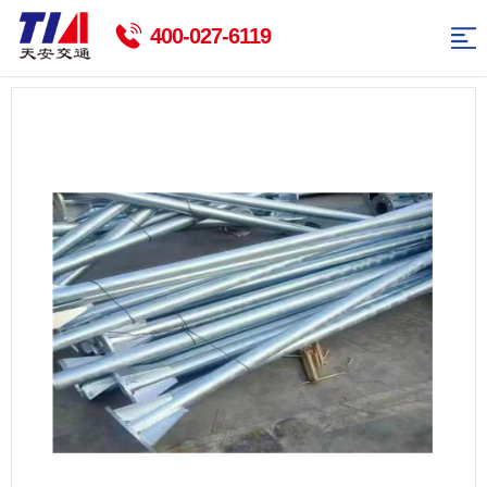
网
400-027-6119
站
智
能
交
导
交
通
交
航
通
标
通
智
志
杆
能
新
牌
件
路
闻
联
灯
资
系
返
讯
我
回
们
首
页