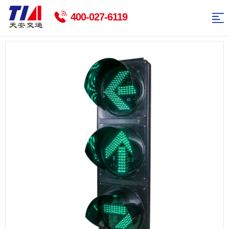
网
400-027-6119
站
智
能
交
导
交
通
交
航
通
标
通
智
志
杆
能
新
牌
件
路
闻
联
灯
资
系
返
讯
我
回
们
首
页