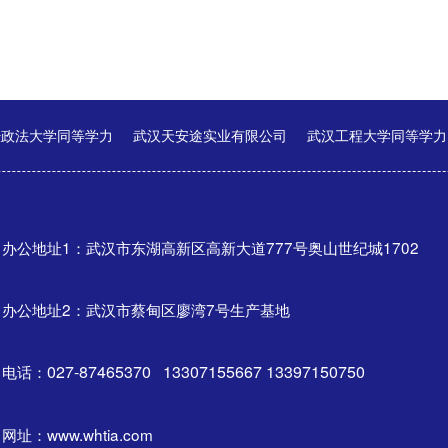
经政法大学同等学力
武汉天安途实业有限公司
武汉工程大学同等学力
办公地址1：武汉市东湖高新区高新大道777号奥山世纪城1702
办公地址2：武汉市蔡甸区廖湾7号生产基地
电话：
027-87465370 13307155667 13397150750
网址：www.whtia.com