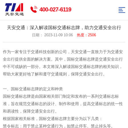
网
400-027-6119
站
智
天安交通：深入解读国标交通标志牌，助力交通安全出行
能
交
日期： 2023-11-09 10:06
热度：2506
导
交
通
交
航
作为一家专注于交通科技创新的公司，天安交通一直致力于为交通安
通
标
通
智
全出行提供全面的解决方案。其中，国标交通标志牌是交通安全出行
中不可或缺的一部分。本文将深入解读国标交通标志牌的相关知识，
志
杆
能
新
帮助大家更好地了解和遵守交通规则，保障交通安全出行。
牌
件
路
闻
联
一、国标交通标志牌的定义和种类
灯
资
系
返
国标交通标志牌是由国家相关部门制定和发布的一系列交通标志标
讯
我
回
准，旨在规范交通标志的设计、制作和使用，提高交通标志的统一性
和易读性，保障交通安全出行。
们
首
根据国家相关标准，国标交通标志牌主要分为以下几类：
页
禁令标志：用于禁止某种交通行为，如禁止停车、禁止掉头等。